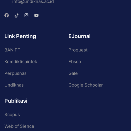
info@undiknas.ac.id
Link Penting
EJournal
BAN PT
Proquest
Kemdiktisaintek
Ebsco
Perpusnas
Gale
Undiknas
Google Schoolar
Publikasi
Scopus
Web of Sience