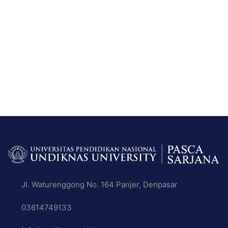
Jl. Waturenggong No. 164 Panjer, Denpasar
03614749133