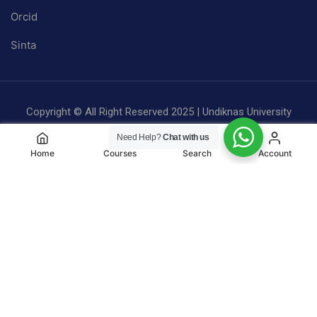
Orcid
Sinta
Copyright © All Right Reserved 2025 | Undiknas University
Privacy
Terms
Sitemap
Need Help?
Chat with us
Home
Courses
Search
Account
BE A PART OF UNDIKNAS