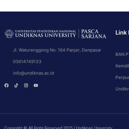
Link
BE A
Jl. Waturenggong No. 164 Panjer, Denpasar
BAN P
03614749133
We not only provide students with a pleasant learnin
Kemdik
become reliable entrepreneur
info@undiknas.ac.id
Perpu
Undik
Copyright © All Right Reserved 2025 | Undiknas University