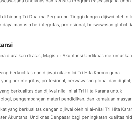
ascasarjana Undiknas dan Renstra Program Pascasarjana Undik
di bidang Tri Dharma Perguruan Tinggi dengan dijiwai oleh nil
r daya manusia berintegritas, profesional, berwawasan global d
tansi
na diuraikan di atas, Magister Akuntansi Undiknas merumuskan
g berkualitas dan dijiwai nilai-nilai Tri Hita Karana guna
ng berintegritas, profesional, berwawasan global dan digital;
ng berkualitas dan dijiwai nilai-nilai Tri Hita Karana untuk
logi, pengembangan materi pendidikan, dan kemajuan masyar
yang berkualitas dengan dijiwai oleh nilai-nilai Tri Hita Kara
ster Akuntansi Undiknas Denpasar bagi peningkatan kualitas hi