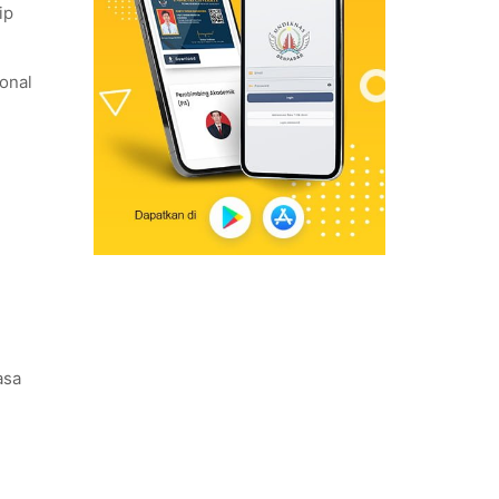
ip
onal
asa