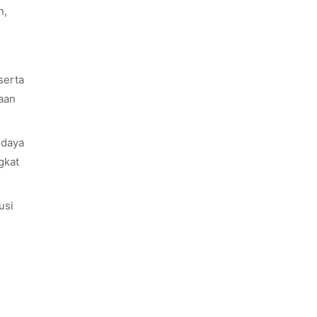
n,
serta
naan
 daya
gkat
usi