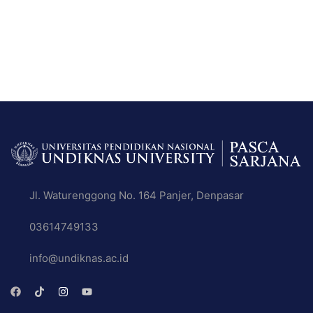
Jl. Waturenggong No. 164 Panjer, Denpasar
03614749133
info@undiknas.ac.id