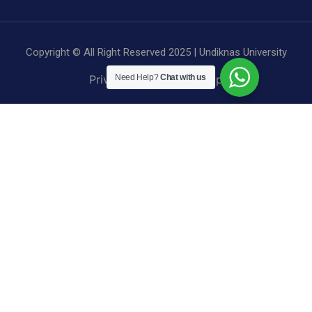
Copyright © All Right Reserved 2025 | Undiknas University
Privacy
Terms
Sitemap
Need Help?
Chat with us
BE A PART OF UNDIKNAS
We not only provide students with a pleasant learning experience, but we also
provide a quality educational process, and prepare them to become reliable
entrepreneurs in facing the challenges of the industrial revolution 4.0.