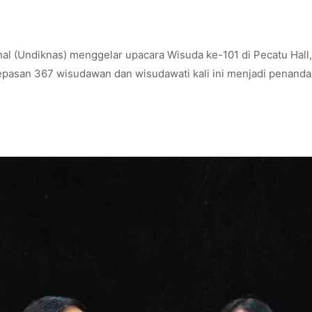
al (Undiknas) menggelar upacara Wisuda ke-101 di Pecatu Hall
lepasan 367 wisudawan dan wisudawati kali ini menjadi penanda