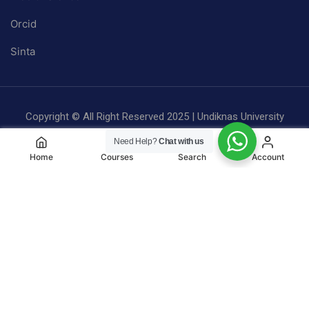
Orcid
Sinta
Copyright © All Right Reserved 2025 | Undiknas University
Privacy
Terms
Sitemap
Need Help?
Chat with us
Home
Courses
Search
Account
BE A PART OF UNDIKNAS