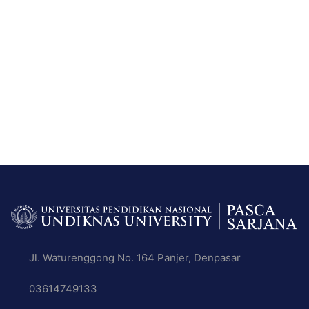
Jl. Waturenggong No. 164 Panjer, Denpasar
03614749133